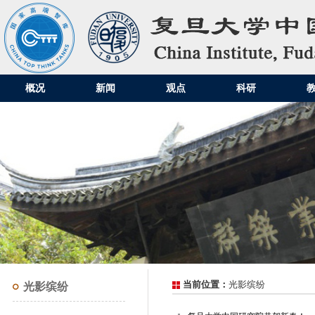
概况
新闻
观点
科研
当前位置：
光影缤纷
光影缤纷