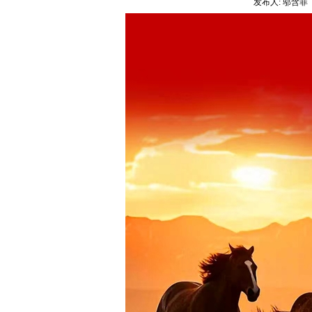
发布人:
邬含菲