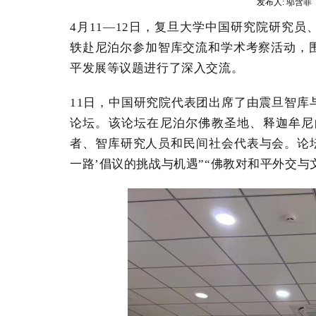
发布人:
邬含菲
4
月
11
—
12
日，复旦大学中国研究院研究员
轶赴尼泊尔参加智库交流和学术考察活动，
平发展等议题进行了深入交流。
11
日，中国研究院代表团出席了由震旦智库
论坛。该论坛在尼泊尔佛教圣地、释迦牟尼
者、智库研究人员和民间社会代表与会。论坛
一路’倡议的挑战与机遇
”
“佛教对和平外交与