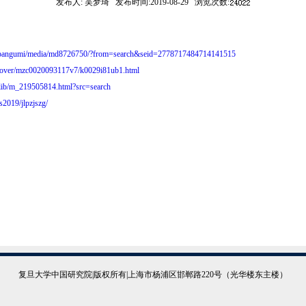
发布人:
吴梦琦
发布时间:
2019-08-29
浏览次数:
om/bangumi/media/md8726750/?from=search&seid=2778717484714141515
x/cover/mzc0020093117v7/k0029i81ub1.html
/lib/m_219505814.html?src=search
/s2019/jlpzjszg/
复旦大学中国研究院|版权所有|上海市杨浦区邯郸路220号（光华楼东主楼）