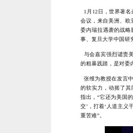
1
月
12
日，世界著名
会议，来自美洲、欧
委内瑞拉遇袭的战略
事、复旦大学中国研
与会嘉宾强烈谴责美
的粗暴践踏，是对委
张维为教授在发言中
的软实力，动摇了其
指出，“它还为美国
交
’
，打着
‘
人道主义
重苦难”。