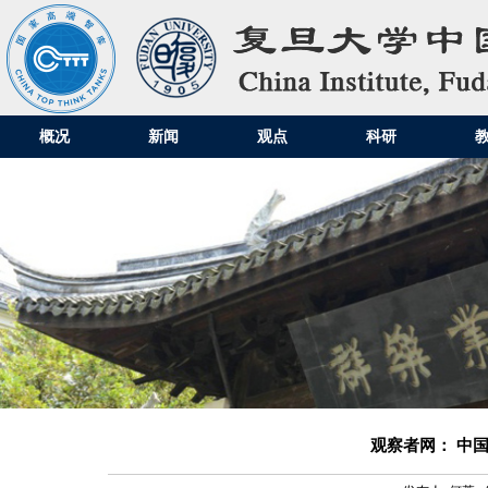
概况
新闻
观点
科研
观察者网： 中