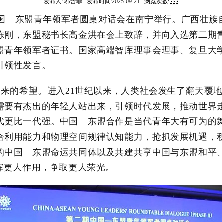
发布人:
邬含菲
发布时间:
2025-09-21
浏览次数:
国—东盟青年领军者圆桌对话会在南宁举行。广西壮族
陈刚，东盟秘书长高金洪在会上致辞，并向入选第二期
盟青年领军者证书。国家高端智库理事会理事、复旦大
引领性发言。
来的希望。进入
21
世纪以来，人类社会发生了翻天覆
需要有杰出的年轻人站出来，引领时代发展，推动世界
代更比一代强。中国—东盟合作是当代青年大有可为的
合利用能力和物理空间规律认知能力，抢抓发展机遇，
的中国—东盟命运共同体以及共建共享中国与东盟和平
发挥更大作用，争取更大荣光。