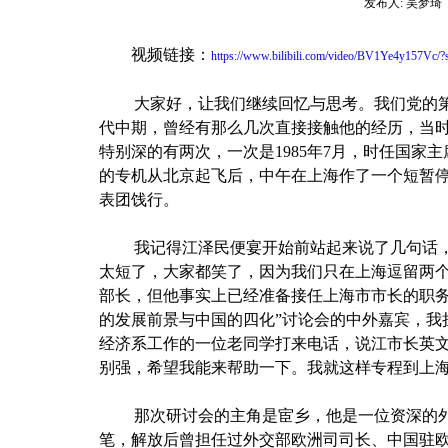
发布人:
吴梦琦
视频链接：
https://www.bilibili.com/video/BV1Ye4y157Vc/?s
大家好，让我们继续回忆与思考。我们党的
代中期，曾经有那么几次直接接触他的经历，当
特别深的有两次，一次是
1985
年
7
月，时任国家主
的专机从北京起飞后，中午在上海作了一个短暂
表团饯行。
我记得江泽民便宴开始前站起来说了几句话
太短了，大家都笑了，因为我们只在上海逗留两
部长，但他事实上已经准备接任上海市市长的职务
的发展前景与中国的四化”讨论会的中外嘉宾，我
经济系工作的一位老同学打来电话，说江市长英
别强，希望我能来帮助一下。我就这样专程到上
那次研讨会的主角是宦乡，他是一位资深的
笔，解放后曾担任过外交部欧洲司司长、中国驻