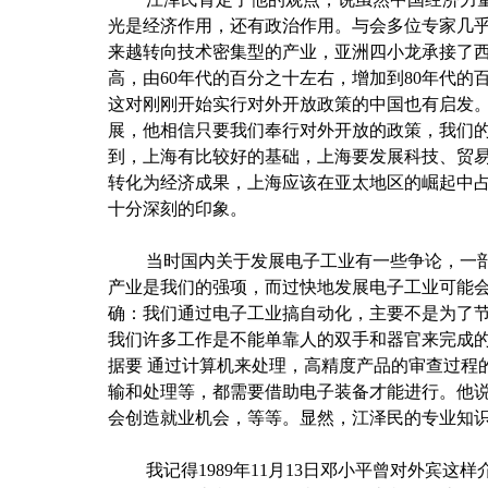
光是经济作用，还有政治作用。与会多位专家几
来越转向技术密集型的产业，亚洲四小龙承接了
高，由
60
年代的百分之十左右，增加到
80
年代的
这对刚刚开始实行对外开放政策的中国也有启发
展，他相信只要我们奉行对外开放的政策，我们
到，上海有比较好的基础，上海要发展科技、贸
转化为经济成果，上海应该在亚太地区的崛起中
十分深刻的印象。
当时国内关于发展电子工业有一些争论，一
产业是我们的强项，而过快地发展电子工业可能
确：我们通过电子工业搞自动化，主要不是为了
我们许多工作是不能单靠人的双手和器官来完成
据要 通过计算机来处理，高精度产品的审查过程
输和处理等，都需要借助电子装备才能进行。他
会创造就业机会，等等。显然，江泽民的专业知
我记得
1989
年
11
月
13
日邓小平曾对外宾这样