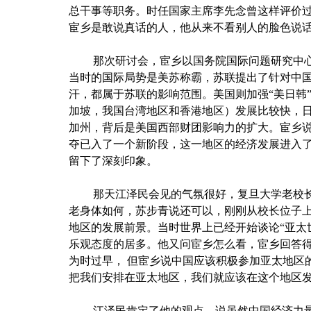
总干事等职务。时任国家主席李先念曾这样评价
宦乡是敢说真话的人，他从来不看别人的脸色说
那次研讨会，宦乡以国务院国际问题研究中
当时的国际局势是美苏称霸，苏联提出了针对中
汗，都属于苏联的影响范围。美国则加强“美日韩
加坡，我国台湾地区和香港地区）发展比较快，
加州，背后是美国西部财团影响力的扩大。宦乡
夺已入了一个新阶段，这一地区的经济发展进入
留下了深刻印象。
那天江泽民会见的气氛很好，复旦大学老校
老身体如何，苏步青说还可以，刚刚从校长位子
地区的发展前景。当时世界上已经开始谈论“亚太
乐观态度的居多。他又问宦乡怎么看，宦乡回答得
为时过早， 但宦乡说中国应该积极参加亚太地区
把我们安排在亚太地区，我们就应该在这个地区
江泽民肯定了他的观点，说虽然中国经济力