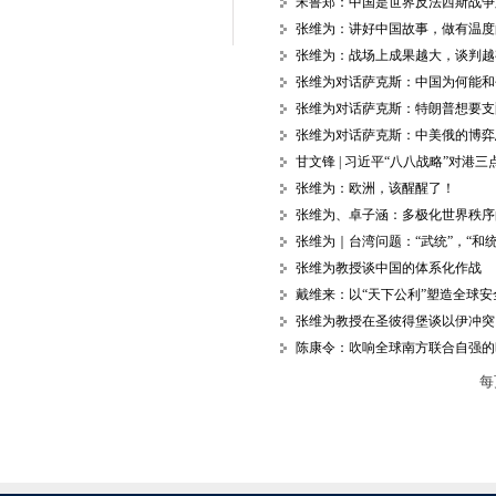
宋鲁郑：中国是世界反法西斯战争
张维为：讲好中国故事，做有温度
张维为：战场上成果越大，谈判越
张维为对话萨克斯：中国为何能和
张维为对话萨克斯：特朗普想要支
张维为对话萨克斯：中美俄的博弈
甘文锋 | 习近平“八八战略”对港三
张维为：欧洲，该醒醒了！
张维为、卓子涵：多极化世界秩序
张维为｜台湾问题：“武统”，“和
张维为教授谈中国的体系化作战
戴维来：以“天下公利”塑造全球安
张维为教授在圣彼得堡谈以伊冲突
陈康令：吹响全球南方联合自强的
每